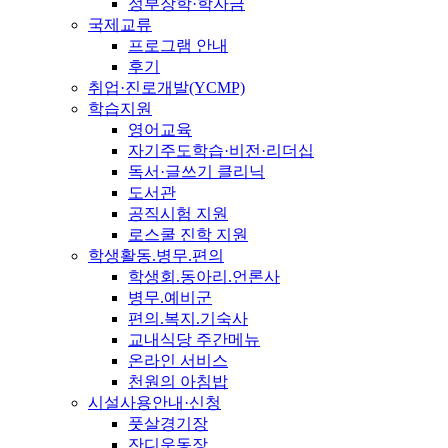
정부장학·학자금
국제교류
프로그램 안내
후기
취업·진로개발(YCMP)
학습지원
영어교육
자기주도학습·비전·리더십
독서·글쓰기 클리닉
도서관
공직시험 지원
로스쿨 진학 지원
학생활동.병무.편의
학생회.동아리.언론사
병무.예비군
편의.복지.기숙사
교내식당 주간메뉴
온라인 서비스
천원의 아침밥
시설사용안내·신청
풋살경기장
잔디운동장