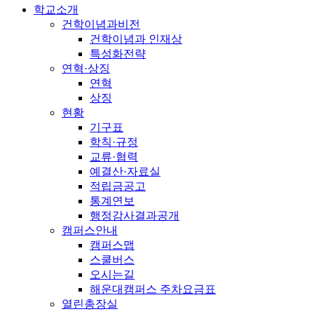
학교소개
건학이념과비전
건학이념과 인재상
특성화전략
연혁·상징
연혁
상징
현황
기구표
학칙·규정
교류·협력
예결산·자료실
적립금공고
통계연보
행정감사결과공개
캠퍼스안내
캠퍼스맵
스쿨버스
오시는길
해운대캠퍼스 주차요금표
열린총장실