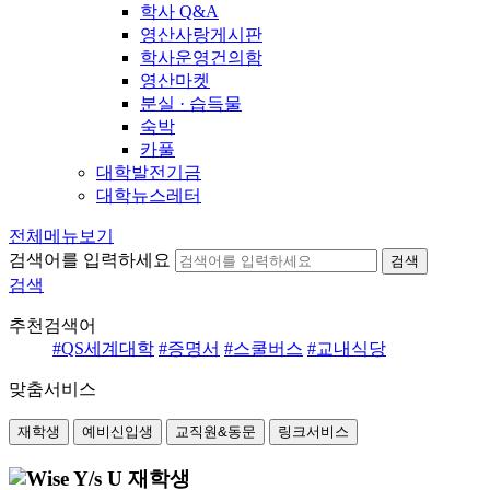
학사 Q&A
영산사랑게시판
학사운영건의함
영산마켓
분실 · 습득물
숙박
카풀
대학발전기금
대학뉴스레터
전체메뉴보기
검색어를 입력하세요
검색
검색
추천검색어
#QS세계대학
#증명서
#스쿨버스
#교내식당
맞춤서비스
재학생
예비신입생
교직원&동문
링크서비스
재학생