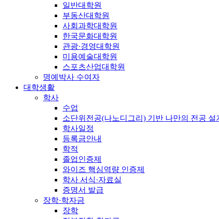
일반대학원
부동산대학원
사회과학대학원
한국문화대학원
관광·경영대학원
미용예술대학원
스포츠산업대학원
명예박사 수여자
대학생활
학사
수업
소단위전공(나노디그리) 기반 나만의 전공 
학사일정
등록금안내
학적
졸업인증제
와이즈 핵심역량 인증제
학사 서식·자료실
증명서 발급
장학·학자금
장학