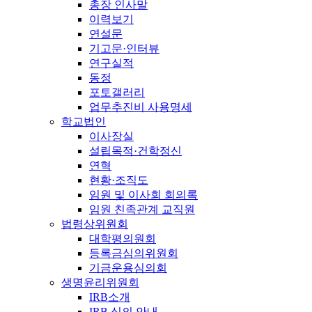
총장 인사말
이력보기
연설문
기고문·인터뷰
연구실적
동정
포토갤러리
업무추진비 사용명세
학교법인
이사장실
설립목적·건학정신
연혁
현황·조직도
임원 및 이사회 회의록
임원 친족관계 교직원
법령상위원회
대학평의원회
등록금심의위원회
기금운용심의회
생명윤리위원회
IRB소개
IRB 심의 안내